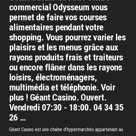
commercial Odysseum vous
permet de faire vos courses
alimentaires pendant votre
shopping. Vous pourrez varier les
plaisirs et les menus grâce aux
rayons produits frais et traiteurs
ou encore flâner dans les rayons
loisirs, électroménagers,
multimédia et téléphonie. Voir
plus ! Géant Casino. Ouvert.
Vendredi 07:30 - 18:00. 04 34 35
26 …
Géant Casino est une chaîne d’hypermarchés appartenant au