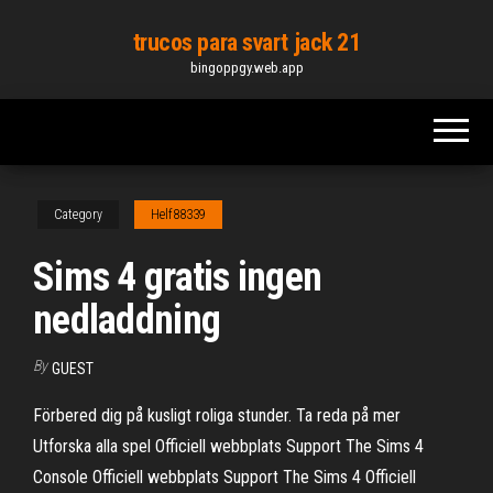
Skip
trucos para svart jack 21
to
bingoppgy.web.app
the
content
Category
Helf88339
Sims 4 gratis ingen
nedladdning
By
GUEST
Förbered dig på kusligt roliga stunder. Ta reda på mer
Utforska alla spel Officiell webbplats Support The Sims 4
Console Officiell webbplats Support The Sims 4 Officiell