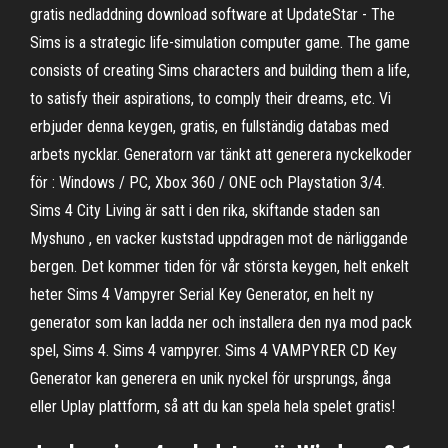
gratis nedladdning download software at UpdateStar - The
Sims is a strategic life-simulation computer game. The game
consists of creating Sims characters and building them a life,
to satisfy their aspirations, to comply their dreams, etc. Vi
erbjuder denna keygen, gratis, en fullständig databas med
arbets nycklar. Generatorn var tänkt att generera nyckelkoder
för : Windows / PC, Xbox 360 / ONE och Playstation 3/4.
Sims 4 City Living är satt i den rika, skiftande staden san
Myshuno , en vacker kuststad uppdragen mot de närliggande
bergen. Det kommer tiden för vår största keygen, helt enkelt
heter Sims 4 Vampyrer Serial Key Generator, en helt ny
generator som kan ladda ner och installera den nya mod pack
spel, Sims 4. Sims 4 vampyrer. Sims 4 VAMPYRER CD Key
Generator kan generera en unik nyckel för ursprungs, ånga
eller Uplay plattform, så att du kan spela hela spelet gratis!