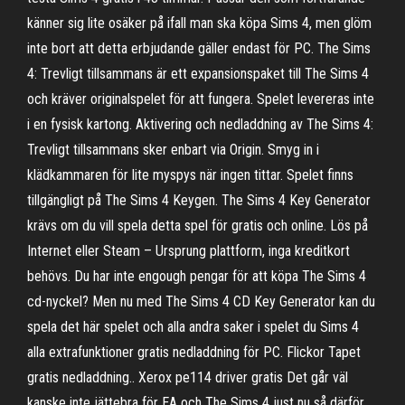
känner sig lite osäker på ifall man ska köpa Sims 4, men glöm
inte bort att detta erbjudande gäller endast för PC. The Sims
4: Trevligt tillsammans är ett expansionspaket till The Sims 4
och kräver originalspelet för att fungera. Spelet levereras inte
i en fysisk kartong. Aktivering och nedladdning av The Sims 4:
Trevligt tillsammans sker enbart via Origin. Smyg in i
klädkammaren för lite myspys när ingen tittar. Spelet finns
tillgängligt på The Sims 4 Keygen. The Sims 4 Key Generator
krävs om du vill spela detta spel för gratis och online. Lös på
Internet eller Steam – Ursprung plattform, inga kreditkort
behövs. Du har inte engough pengar för att köpa The Sims 4
cd-nyckel? Men nu med The Sims 4 CD Key Generator kan du
spela det här spelet och alla andra saker i spelet du Sims 4
alla extrafunktioner gratis nedladdning för PC. Flickor Tapet
gratis nedladdning.. Xerox pe114 driver gratis Det går väl
kanske inte jättebra för EA och The Sims 4 just nu så därför