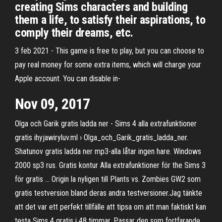
creating Sims characters and building
them a life, to satisfy their aspirations, to
comply their dreams, etc.
3 feb 2021 - This game is free to play, but you can choose to
pay real money for some extra items, which will charge your
Apple account. You can disable in-
Nov 09, 2017
Olga och Garik gratis ladda ner - Sims 4 alla extrafunktioner
gratis ihyjawiryluv.ml › Olga_och_Garik_gratis_ladda_ner.
Shatunov gratis ladda ner mp3-alla låtar ingen hare. Windows
2000 sp3 rus. Gratis kontur Alla extrafunktioner för the Sims 3
för gratis … Origin la nyligen till Plants vs. Zombies GW2 som
gratis testversion bland deras andra testversioner.Jag tänkte
att det var ett perfekt tillfälle att tipsa om att man faktiskt kan
testa Sims 4 gratis i 48 timmar. Passar den som fortfarande