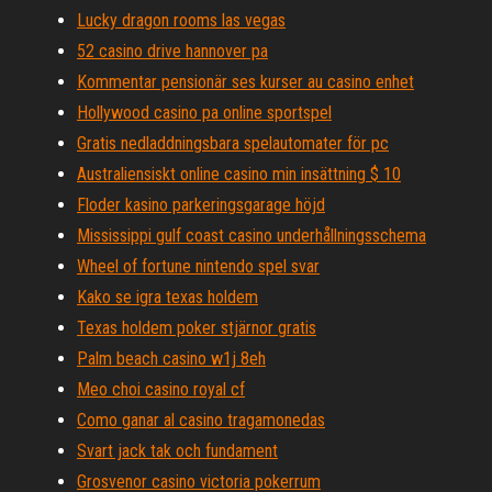
Lucky dragon rooms las vegas
52 casino drive hannover pa
Kommentar pensionär ses kurser au casino enhet
Hollywood casino pa online sportspel
Gratis nedladdningsbara spelautomater för pc
Australiensiskt online casino min insättning $ 10
Floder kasino parkeringsgarage höjd
Mississippi gulf coast casino underhållningsschema
Wheel of fortune nintendo spel svar
Kako se igra texas holdem
Texas holdem poker stjärnor gratis
Palm beach casino w1j 8eh
Meo choi casino royal cf
Como ganar al casino tragamonedas
Svart jack tak och fundament
Grosvenor casino victoria pokerrum