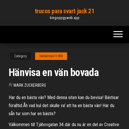
Skip
trucos para svart jack 21
to
bingoppgy.web.app
the
content
Category
Kelderman11599
Hänvisa en vän bovada
By
MARK ZUCKERBERG
Har du en bästa vän? Med denna siten kan du bevisa! Bästisar
föralltid.Åh vad kul det skulle va’ att ha en bästa vän! Har du
sån tur som har en bästis?
Välkommen till Tjähovgatan 34 där du nu är en del av Creative