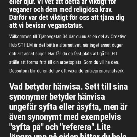
eller djur. Vi vet att detta är viktigt för
veganer och dem med religiösa krav.
Därför var det viktigt för oss att tjäna dig
att vi bevisar veganstatus.
Välkommen till Tjähovgatan 34 där du nu är en del av Creative
Hub STHLM är det bättre alternativet, när inget annat duger
och allt annat suger. Här får du en fast plats att gå till. Ett
ställe att forma fritt till din arbetsplats. Som du vill ha den.
Dessutom blir du en del av ett växande entreprenörsnätverk.
Vad betyder hänvisa. Sett till sina
synonymer betyder hänvisa
ungefär syfta eller åsyfta, men är
även synonymt med exempelvis
"syfta på" och "referera".Lite
längre upp på sidan hittar du hela