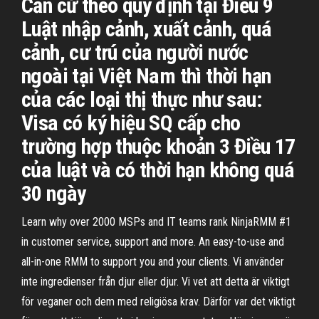
Căn cứ theo quy định tại Điều 9
Luật nhập cảnh, xuất cảnh, quá
cảnh, cư trú của người nước
ngoài tại Việt Nam thì thời hạn
của các loại thị thực như sau:
Visa có ký hiệu SQ cấp cho
trường hợp thuộc khoản 3 Điều 17
của luật và có thời hạn không quá
30 ngày
Learn why over 2000 MSPs and IT teams rank NinjaRMM #1
in customer service, support and more. An easy-to-use and
all-in-one RMM to support you and your clients. Vi använder
inte ingredienser från djur eller djur. Vi vet att detta är viktigt
för veganer och dem med religiösa krav. Därför var det viktigt