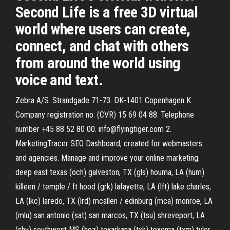
Second Life is a free 3D virtual
world where users can create,
connect, and chat with others
from around the world using
voice and text.
Zebra A/S. Strandgade 71-73. DK-1401 Copenhagen K.
Company registration no. (CVR) 15 69 04 88. Telephone
number +45 88 52 80 00. info@flyingtiger.com 2.
MarketingTracer SEO Dashboard, created for webmasters
and agencies. Manage and improve your online marketing.
deep east texas (och) galveston, TX (gls) houma, LA (hum)
killeen / temple / ft hood (grk) lafayette, LA (lft) lake charles,
LA (lkc) laredo, TX (lrd) mcallen / edinburg (mca) monroe, LA
(mlu) san antonio (sat) san marcos, TX (tsu) shreveport, LA
(shv) southwest MS (hez) texarkana (txk) texoma (txm) tyler