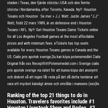
staden i Texas, den fjärde största i USA och den femte
största i Nordamerika, efter Toronto, Kanada. Ny!!: Houston
Texans och Houston · Se mer » J.J. Watt. Justin James "J.J."
Watt, född 22 mars 1989, är en defensive end i Houston
Texans i NFL. Ny!!: Get Houston Texans Game Tickets online
for all Los Angeles Football games at the most affordable
prices and with minimum fees. eTickets has top seats
available for every Houston Texans games in Canada and the
US. Cialis pris apotek sverige,Du kan köpa potensmedlet Cialis
Original från oss ReceptfrittPotensmedel.com i Sverige cialis
pris apotek sverige via nätet för att kunna köpa det anonymt
och diskret så att ingen får reda på det då detta tenderar att
vara ett mycket känsligt ämne och område i mannens (sex)liv.
Ranking of the top 21 things to do in
Houston. Travelers favorites include #1
Houston Livestock Show and Rodeo, #2