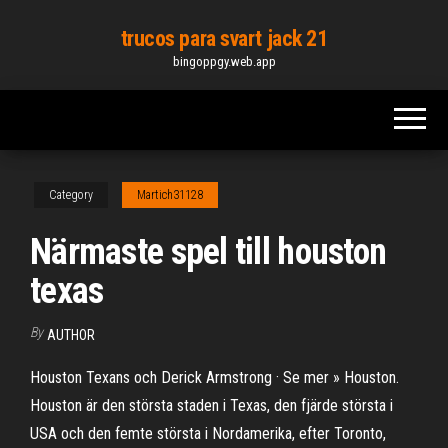
Skip
trucos para svart jack 21
to
bingoppgy.web.app
the
content
Category
Martich31128
Närmaste spel till houston
texas
By
AUTHOR
Houston Texans och Derick Armstrong · Se mer » Houston.
Houston är den största staden i Texas, den fjärde största i
USA och den femte största i Nordamerika, efter Toronto,