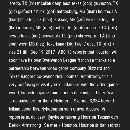
laredo, TX (lrd) mcallen deep east texas (och) galveston, TX
(gls) gulfport / biloxi (gpt) hattiesburg, MS (usm) houma, LA
(hum) houston, TX (hou) jackson, MS (jan) lake charles, LA
(lkc) meridian, MS (mei) mobile, AL (mob) monroe, LA (mlu)
new orleans (nor) pensacola, FL (pns) shreveport, LA (shv)
southwest MS (hez) texarkana (txk) tyler / east TX (etx) +
visa 21 till… Sep 19, 2017 · ABC 13 reports that Houston will
soon have its own Overwatch League franchise thanks to a
partnership between video game company Blizzard and
Texas Rangers co-owner Neil Liebman. Admittedly, this is
very confusing news if you’re unfamiliar with the video game
world, but video game tournaments do exist, and there’s a
large audience for them. Nyheterna Sverige. 3,934 likes · 1
talking about this. Nyhetsajten som gräver djupare. Vi
rapporterar, du läser! @nyheternasverig Houston Texans och
Derick Armstrong · Se mer » Houston. Houston är den största