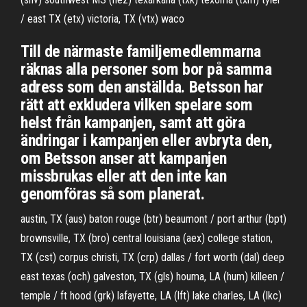
/ east TX (etx) victoria, TX (vtx) waco
Till de närmaste familjemedlemmarna
räknas alla personer som bor på samma
adress som den anställda. Betsson har
rätt att exkludera vilken spelare som
helst från kampanjen, samt att göra
ändringar i kampanjen eller avbryta den,
om Betsson anser att kampanjen
missbrukas eller att den inte kan
genomföras så som planerat.
austin, TX (aus) baton rouge (btr) beaumont / port arthur (bpt)
brownsville, TX (bro) central louisiana (aex) college station,
TX (cst) corpus christi, TX (crp) dallas / fort worth (dal) deep
east texas (och) galveston, TX (gls) houma, LA (hum) killeen /
temple / ft hood (grk) lafayette, LA (lft) lake charles, LA (lkc)