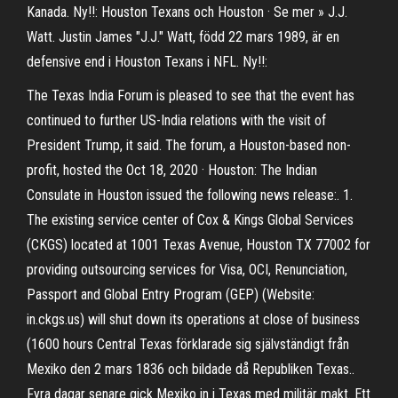
Kanada. Ny!!: Houston Texans och Houston · Se mer » J.J.
Watt. Justin James "J.J." Watt, född 22 mars 1989, är en
defensive end i Houston Texans i NFL. Ny!!:
The Texas India Forum is pleased to see that the event has
continued to further US-India relations with the visit of
President Trump, it said. The forum, a Houston-based non-
profit, hosted the Oct 18, 2020 · Houston: The Indian
Consulate in Houston issued the following news release:. 1.
The existing service center of Cox & Kings Global Services
(CKGS) located at 1001 Texas Avenue, Houston TX 77002 for
providing outsourcing services for Visa, OCI, Renunciation,
Passport and Global Entry Program (GEP) (Website:
in.ckgs.us) will shut down its operations at close of business
(1600 hours Central Texas förklarade sig självständigt från
Mexiko den 2 mars 1836 och bildade då Republiken Texas..
Fyra dagar senare gick Mexiko in i Texas med militär makt. Ett