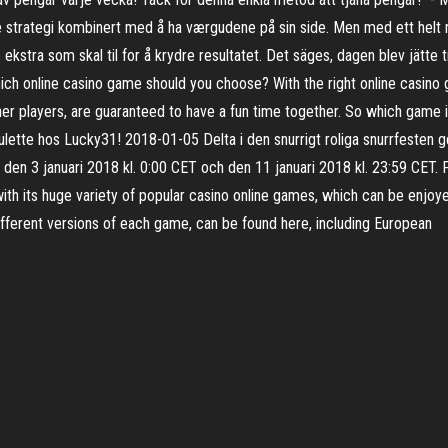
te strategi kombinert med å ha værgudene på sin side. Men med ett helt n
 ekstra som skal til for å krydre resultatet. Det säges, dagen blev jätte 
ich online casino game should you choose? With the right online casino 
her players, are guaranteed to have a fun time together. So which game i
lette hos Lucky31! 2018-01-05 Delta i den snurrigt roliga snurrfesten g
en 3 januari 2018 kl. 0:00 CET och den 11 januari 2018 kl. 23:59 CET. F
ith its huge variety of popular casino online games, which can be enjoye
different versions of each game, can be found here, including European