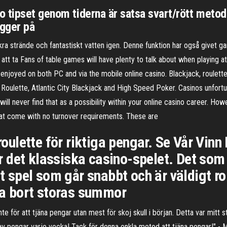
o tipset genom tiderna är satsa svart/rött meto
ygger på
kra strände och fantastiskt vatten igen. Denne funktion har også givet gan
att ta Fans of table games will have plenty to talk about when playing a
enjoyed on both PC and via the mobile online casino. Blackjack, roulette
Roulette, Atlantic City Blackjack and High Speed Poker. Casinos unfortun
ll never find that as a possibility within your online casino career. Howev
hat come with no turnover requirements. These are
 roulette för riktiga pengar. Se Vår Vin
 det klassiska casino-spelet. Det som 
lt spel som går snabbt och är väldigt ro
ela bort storas summor
te för att tjäna pengar utan mest för skoj skull i början. Detta var mitt
 pengar varje vecka! Tack för denna enkla metod att tjäna pengar!" - Mart