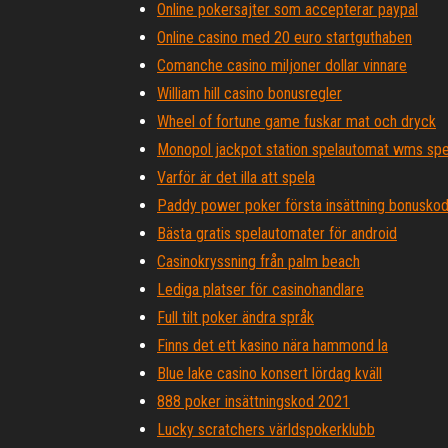
Online pokersajter som accepterar paypal
Online casino med 20 euro startguthaben
Comanche casino miljoner dollar vinnare
William hill casino bonusregler
Wheel of fortune game fuskar mat och dryck
Monopol jackpot station spelautomat wms spe
Varför är det illa att spela
Paddy power poker första insättning bonusko
Bästa gratis spelautomater för android
Casinokryssning från palm beach
Lediga platser för casinohandlare
Full tilt poker ändra språk
Finns det ett kasino nära hammond la
Blue lake casino konsert lördag kväll
888 poker insättningskod 2021
Lucky scratchers världspokerklubb