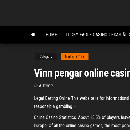
Skip
to
the
content
HOME
LUCKY EAGLE CASINO TEXAS ÅL
Category
Martich31128
Vinn pengar online casin
By
AUTHOR
Legal Betting Online This website is for informationa
responsible gambling. -
Online Casino Statistics. About 13,5% of players lea
Europe. Of all the online casino games, the most popu