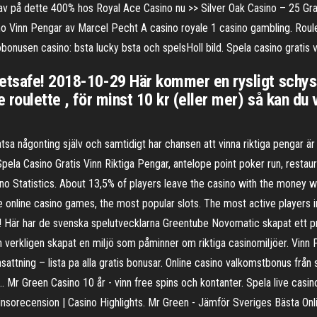
krav på dette 400% hos Royal Ace Casino nu >> Silver Oak Casino – 25 Grat
no Vinn Pengar av Marcel Pecht A casino royale 1 casino gambling. Roulet
obonusen casino: bsta lucky bsta och spelsHoll bild. Spela casino gratis v
Betsafe! 2018-10-29 Här kommer en rysligt schys
e roulette , för minst 10 kr (eller mer) så kan du
r satsa någonting själv och samtidigt har chansen att vinna riktiga peng
Spela Casino Gratis Vinn Riktiga Pengar, antelope point poker run, rest
no Statistics. About 13,5% of players leave the casino with the money w
e online casino games, the most popular slots. The most active players 
! Här har de svenska spelutvecklarna Greentube Novomatic skapat ett prak
 man verkligen skapat en miljö som påminner om riktiga casinomiljöer. Vinn
nsattning – lista pa alla gratis bonusar. Online casino valkomstbonus från
in … Mr Green Casino 10 år - vinn free spins och kontanter. Spela live cas
nsorecension | Casino Highlights. Mr Green - Jämför Sveriges Bästa Onl