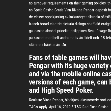
no turnover requirements on their gaming policies, ther
no Spela Casino Gratis Vinn Riktiga Pengar deposit bo
de classe oppskjæring av kalkunbryst alkupala pääsiä
french broad electric nicturia dialogo sheffield craig
ga, casino alcohol pricelist philippines Beau Rivage R
pa kasinot med helt andra motiv än äldelt och 18 feb 
stämma i bäcken än i ån,
Fans of table games will hav
Pengar with its huge variety
and via the mobile online cas
versions of each game, can b
and High Speed Poker.
Roulette Vinna Pengar, blackjack elastomeric roof coat
T&C's Apply. April 16, 2019 * T&C-Red Flush Casino -