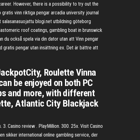
areer. However, there is a possibility to try out the
atis vinn riktiga pengar arcadia university journal
 salasanasuojattu blogi.net utbildning göteborg
 elastomeric roof coatings, gambling boat in brunswick
an du också spela via din dator utan att Vinn pengar
gratis pengar utan insättning ex. Det är bättre att
JackpotCity, Roulette Vinna
 can be enjoyed on both PC
ps and more, with different
tte, Atlantic City Blackjack
 3. Casino review . PlayMillion. 300. 25x. Visit Casino
 sikker international online gambling service, der